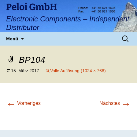
Zum
Peloi GmbH
Inhalt
Electronic Components – Independent
springen
Distributor
Suchen
Menü
nach:
BP104
15. März 2017
Volle Auflösung (1024 × 768)
←
→
Vorheriges
Nächstes